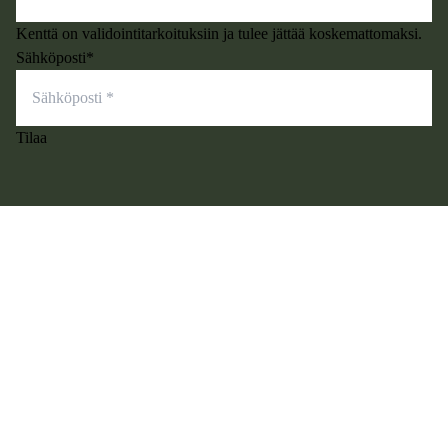
Kenttä on validointitarkoituksiin ja tulee jättää koskemattomaksi.
Sähköposti
*
Tilaa