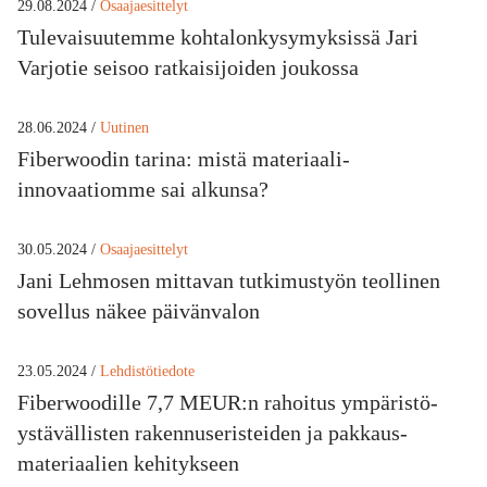
29.08.2024 /
Osaajaesittelyt
Tulevaisuutemme kohtalonkysymyksissä Jari
Varjotie seisoo ratkaisijoiden joukossa
28.06.2024 /
Uutinen
Fiberwoodin tarina: mistä materiaali-
innovaatiomme sai alkunsa?
30.05.2024 /
Osaajaesittelyt
Jani Lehmosen mittavan tutkimustyön teollinen
sovellus näkee päivänvalon
23.05.2024 /
Lehdistötiedote
Fiberwoodille 7,7 MEUR:n rahoitus ympäristö­
ystävällisten rakennus­eristeiden ja pakkaus­
materiaalien kehitykseen