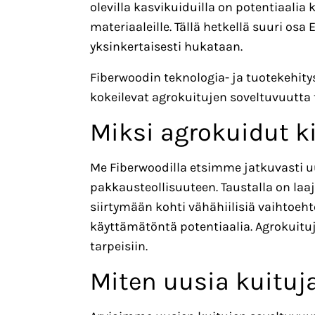
olevilla kasvikuiduilla on potentiaalia 
materiaaleille. Tällä hetkellä suuri o
yksinkertaisesti hukataan.
Fiberwoodin teknologia- ja tuotekehit
kokeilevat agrokuitujen soveltuvuutta te
Miksi agrokuidut ki
Me Fiberwoodilla etsimme jatkuvasti uu
pakkausteollisuuteen. Taustalla on laa
siirtymään kohti vähähiilisiä vaihtoeht
käyttämätöntä potentiaalia. Agrokuitu
tarpeisiin.
Miten uusia kuituj