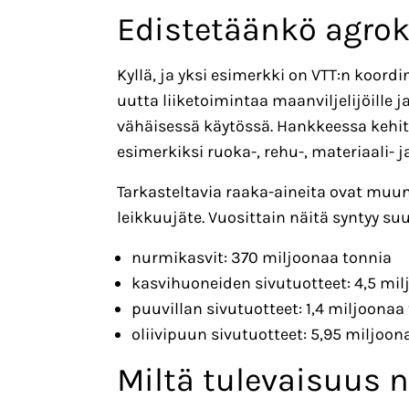
Edistetäänkö agrok
Kyllä, ja yksi esimerkki on VTT:n koo
uutta liiketoimintaa maanviljelijöille 
vähäisessä käytössä. Hankkeessa kehite
esimerkiksi ruoka-, rehu-, materiaali- j
Tarkasteltavia raaka-aineita ovat muun
leikkuujäte. Vuosittain näitä syntyy su
nurmikasvit: 370 miljoonaa tonnia
kasvihuoneiden sivutuotteet: 4,5 mi
puuvillan sivutuotteet: 1,4 miljoonaa
oliivipuun sivutuotteet: 5,95 miljoon
Miltä tulevaisuus 