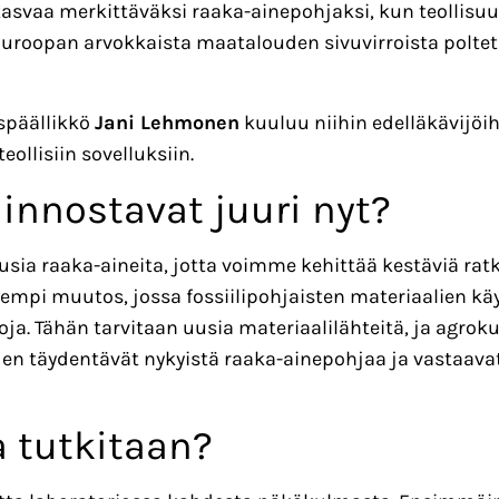
kasvaa merkittäväksi raaka-ainepohjaksi, kun teollisuus 
sa Euroopan arvokkaista maatalouden sivuvirroista polt
yspäällikkö
Jani Lehmonen
kuuluu niihin edelläkävijöih
ollisiin sovelluksiin.
innostavat juuri nyt?
sia raaka-aineita, jotta voimme kehittää kestäviä rat
jempi muutos, jossa fossiilipohjaisten materiaalien k
oja. Tähän tarvitaan uusia materiaalilähteitä, ja agrok
jen täydentävät nykyistä raaka-ainepohjaa ja vastaava
a tutkitaan?