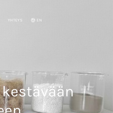
YHTEYS
EN
 kestävään
een