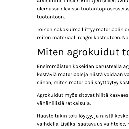
Arvioimme uusien kuitujen soveltuvuut
olemassa olevissa tuotantoprosesseiss
tuotantoon.
Toinen näkökulma liittyy materiaalin o
miten materiaali reagoi kosteuteen. Näi
Miten agrokuidut t
Ensimmäisten kokeiden perusteella agro
kestäviä materiaaleja niistä voidaan v
siihen, miten materiaali käyttäytyy ko
Agrokuidut myös sitovat hiiltä kasvaes
vähähiilisiä ratkaisuja.
Haasteitakin toki löytyy, ja niistä kes
vaihdella. Lisäksi saatavuus vaihtelee, 