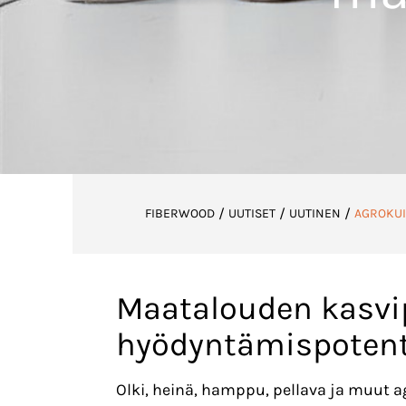
/
/
/
FIBERWOOD
UUTISET
UUTINEN
AGROKUI
Maatalouden kasvip
hyödyntämispotent
Olki, heinä, hamppu, pellava ja muut 