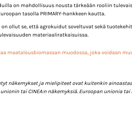
uilla on mahdollisuus nousta tärkeään rooliin tulevai
Euroopan tasolla PRIMARY-hankkeen kautta.
n ollut se, että agrokuidut soveltuvat sekä tuotekehit
ulevaisuuden materiaaliratkaisuissa.
kultaa maatalousbiomassan muodossa, joka voidaan muu
yt näkemykset ja mielipiteet ovat kuitenkin ainoastaan 
 unionin tai CINEA:n näkemyksiä. Euroopan unionia ta