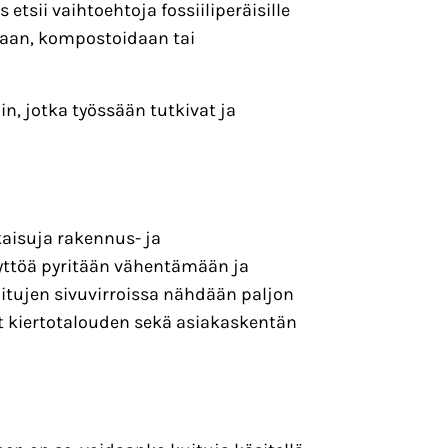
etsii vaihtoehtoja fossiiliperäisille
etaan, kompostoidaan tai
in, jotka työssään tutkivat ja
kaisuja rakennus- ja
äyttöä pyritään vähentämään ja
uitujen sivuvirroissa nähdään paljon
t kiertotalouden sekä asiakaskentän