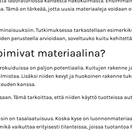
ta laboratoriossa kahdesta näkökulmasta. Ensimmäine
a. Tämä on tärkeää, jotta uusia materiaaleja voidaan 
minaisuuksiin. Tutkimuksessa tarkastellaan esimerkiksi
den perusteella arvioidaan, soveltuuko kuitu kehitettäv
oimivat materiaalina?
kuiduissa on paljon potentiaalia. Kuitujen rakenne ja
almistaa. Lisäksi niiden kevyt ja huokoinen rakenne tu
steuden kanssa.
saan. Tämä tarkoittaa, että niiden käyttö tuotteissa a
keisin on tasalaatuisuus. Koska kyse on luonnonmateria
mikä vaikuttaa erityisesti tilanteissa, joissa tuotantoa