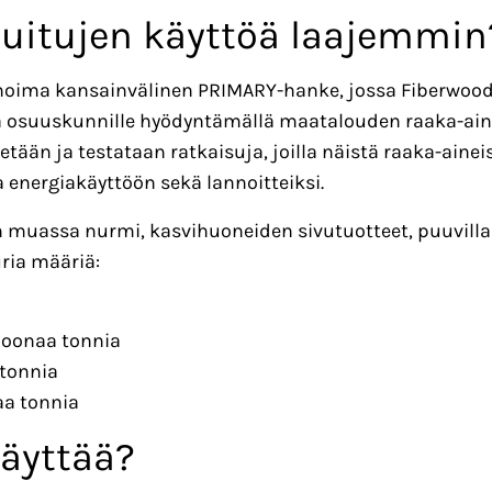
uitujen käyttöä laajemmin
rdinoima kansainvälinen PRIMARY-hanke, jossa Fiberwoo
ja osuuskunnille hyödyntämällä maatalouden raaka-ainei
tään ja testataan ratkaisuja, joilla näistä raaka-ainei
a energiakäyttöön sekä lannoitteiksi.
 muassa nurmi, kasvihuoneiden sivutuotteet, puuvillan
uria määriä:
ljoonaa tonnia
 tonnia
aa tonnia
näyttää?