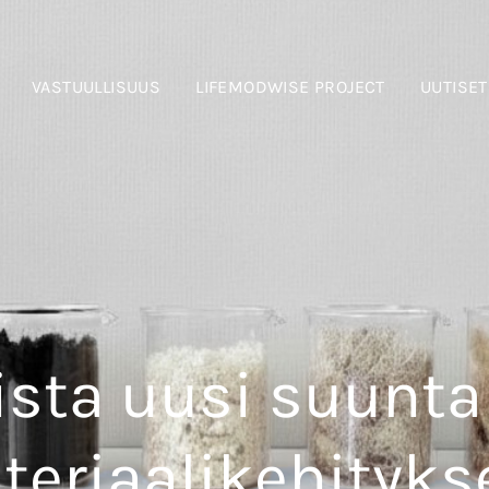
VASTUULLISUUS
LIFEMODWISE PROJECT
UUTISET
ista uusi suunta
teriaalikehityks