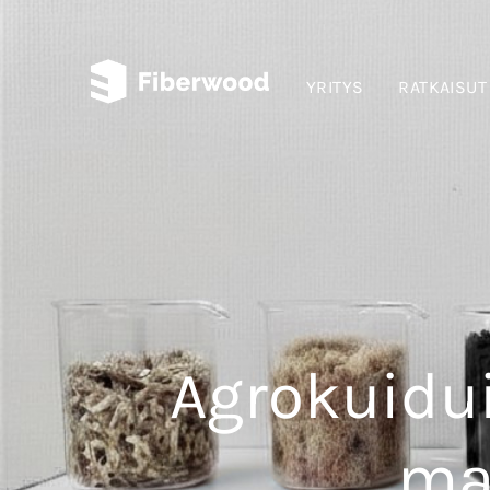
YRITYS
RATKAISUT
Agrokuidu
ma