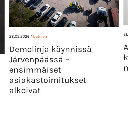
21
28.05.2026 /
Uutinen
A
Demolinja käynnissä
k
Järvenpäässä –
m
ensimmäiset
asiakastoimitukset
alkoivat