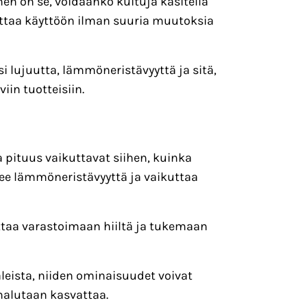
n on se, voidaanko kuituja käsitellä
ottaa käyttöön ilman suuria muutoksia
 lujuutta, lämmöneristävyyttä ja sitä,
iin tuotteisiin.
 pituus vaikuttavat siihen, kuinka
kee lämmöneristävyyttä ja vaikuttaa
uttaa varastoimaan hiiltä ja tukemaan
aleista, niiden ominaisuudet voivat
 halutaan kasvattaa.