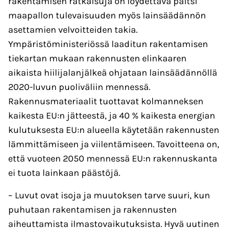
rakentamisen ratkaisuja on löydettävä paitsi
maapallon tulevaisuuden myös lainsäädännön
asettamien velvoitteiden takia.
Ympäristöministeriössä laaditun rakentamisen
tiekartan mukaan rakennusten elinkaaren
aikaista hiilijalanjälkeä ohjataan lainsäädännöllä
2020-luvun puoliväliin mennessä.
Rakennusmateriaalit tuottavat kolmanneksen
kaikesta EU:n jätteestä, ja 40 % kaikesta energian
kulutuksesta EU:n alueella käytetään rakennusten
lämmittämiseen ja viilentämiseen. Tavoitteena on,
että vuoteen 2050 mennessä EU:n rakennuskanta
ei tuota lainkaan päästöjä.
– Luvut ovat isoja ja muutoksen tarve suuri, kun
puhutaan rakentamisen ja rakennusten
aiheuttamista ilmastovaikutuksista. Hyvä uutinen