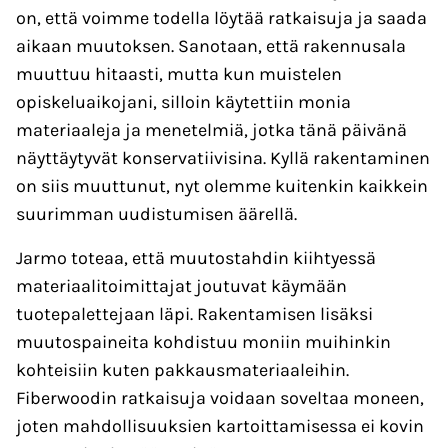
on, että voimme todella löytää ratkaisuja ja saada
aikaan muutoksen. Sanotaan, että rakennusala
muuttuu hitaasti, mutta kun muistelen
opiskeluaikojani, silloin käytettiin monia
materiaaleja ja menetelmiä, jotka tänä päivänä
näyttäytyvät konservatiivisina. Kyllä rakentaminen
on siis muuttunut, nyt olemme kuitenkin kaikkein
suurimman uudistumisen äärellä.
Jarmo toteaa, että muutostahdin kiihtyessä
materiaalitoimittajat joutuvat käymään
tuotepalettejaan läpi. Rakentamisen lisäksi
muutospaineita kohdistuu moniin muihinkin
kohteisiin kuten pakkausmateriaaleihin.
Fiberwoodin ratkaisuja voidaan soveltaa moneen,
joten mahdollisuuksien kartoittamisessa ei kovin